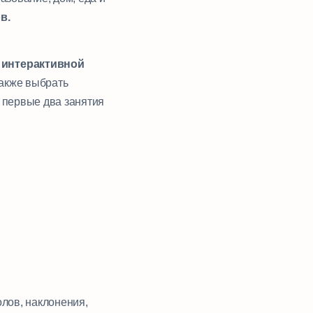
в.
 интерактивной
также выбрать
 первые два занятия
олов, наклонения,