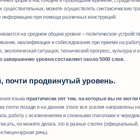
личных форм в настоящем и прошедшем времени, страдатель
ых существительных, можете осуществлять синтаксические тр
же информацию при помощи различных конструкций.
гиваются на среднем общем уровне – политическое устройств
вание, квалификация и собеседования при приеме на работу
, экологическая ситуация, технический прогресс, культура и 
 завершению уровня составляет около 5000 слов.
й, почти продвинутый уровень.
дения языка
практически нет тем, на которые вы не могли
а почти позади и на данном этапе все усилия направлены н
ла, работу с исключениями и сложными глаголами и чередо
 писать, но можете делать это в разных стилях (официальный,
г/нецензурная речь).