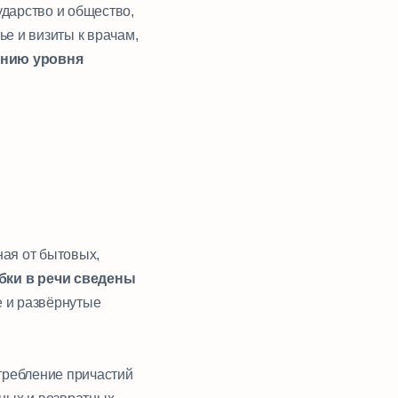
ударство и общество,
ье и визиты к врачам,
ению уровня
ная от бытовых,
бки в речи сведены
е и развёрнутые
требление причастий