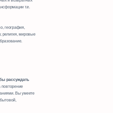
ных и возвратных
ансформации т.е.
о, география,
, религия, мировые
образование.
 бы рассуждать
а повторение
ваниями. Вы умеете
 бытовой,