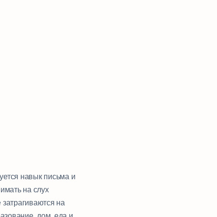
уется навык письма и
имать на слух
е затрагиваются на
разование, дом, еда и