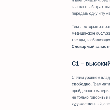
и деепричастий, без
глаголов, абстрактн
передать одну и ту 
⠀
Темы, которые затра
медицинское обслужи
тренды, глобализация
Словарный запас по
С1 – высоки
С этим уровнем вла
свободно.
Грамматик
пройденного материа
не только говорить и
художественный, слен