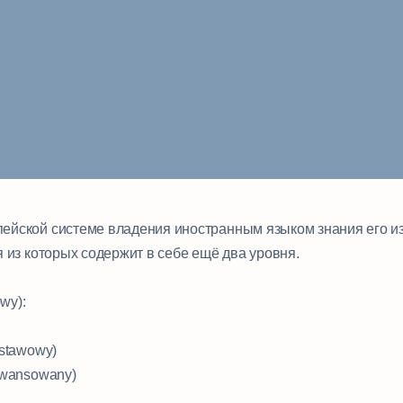
йской системе владения иностранным языком знания его и
я из которых содержит в себе ещё два уровня.
wy):
dstawowy)
aawansowany)