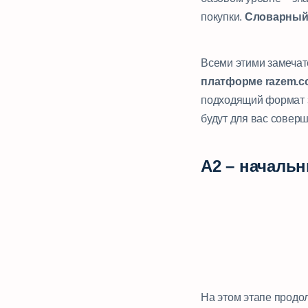
покупки.
Словарный 
Всеми этими замеча
платформе razem.co
подходящий формат з
будут для вас совер
А2 – началь
На этом этапе продо