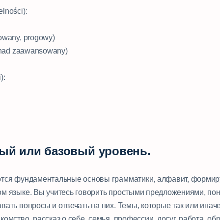
lności):
sowany, progowy)
ponad zaawansowany)
):
ный или базовый уровень.
ются фундаментальные основы грамматики, алфавит, формир
ом языке. Вы учитесь говорить простыми предложениями, пон
вать вопросы и отвечать на них. Темы, которые так или инач
комство, рассказ о себе, семья, профессии, досуг, работа, об