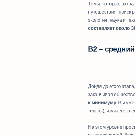
Темы, которые затра
путешествия, поиск р
экология, наука и те
составляет около 3
B2 – средни
Дойдя до этого этап
заканчивая обществ
к минимуму.
Вы умее
тексты), изучаете сле
⠀
На этом уровне прос