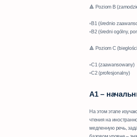
🔺 Poziom B (zamodzie
⠀
▫️B1 (średnio zaawan
▫️B2 (średni ogólny, 
⠀
🔺 Poziom C (biegłości
⠀
▫️C1 (zaawansowany)
▫️C2 (profesjonalny)
А1 – началь
На этом этапе изуча
чтения на иностранн
медленную речь, зада
базовом уровне – зна