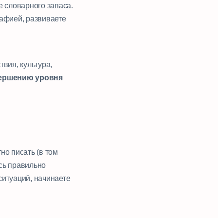
е словарного запаса.
рафией, развиваете
вия, культура,
вершению уровня
но писать (в том
сь правильно
ситуаций, начинаете