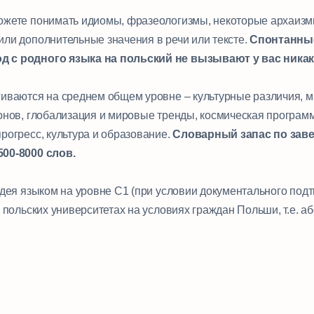
ожете понимать идиомы, фразеологизмы, некоторые архаизмы
или дополнительные значения в речи или тексте.
Спонтанны
 с родного языка на польский не вызывают у вас никак
гиваются на среднем общем уровне – культурные различия, м
онов, глобализация и мировые тренды, космическая программ
рогресс, культура и образование.
Словарный запас по зав
500-8000 слов.
ладея языком на уровне С1 (при условии документального по
в польских университетах на условиях граждан Польши, т.е. 