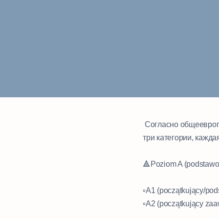
Согласно общеевропе
три категории, кажда
⠀
🔺Poziom A (podstawo
⠀
▫️A1 (początkujący/po
▫️A2 (początkujący z
⠀